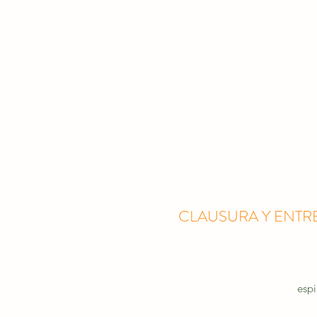
CLAUSURA Y ENT
esp